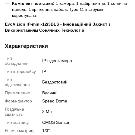
Комплект поставки:
1 камера. 1 набір гвинтів. 1 сонячна
панель. 1 кріплення. кабель Type-C. інструкція
користувача.
EvoVizion IP-mini-12/3BLS - Інноваційний Захист з
Використанням Сонячних Технологій.
Характеристики
Тип
IP відеокамера
обладнання
Тип інтерфейсу
IP
Тип
Бездротовий
підключення
Применение
Вуличні
Форм-фактор
Speed Dome
Роздільна
3 Мп
здатність
Тип матриці
CMOS Sensor
Розмір матриці
1/3"