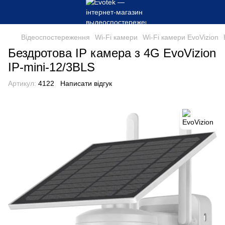
Відеоспостереження
Wi-Fi камери
Wi-Fi камери EvoVizion
Бездротова IP камера з 4G EvoVizion
IP-mini-12/3BLS
Артикул:
4122
Написати відгук