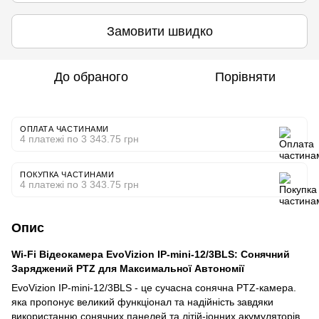
Замовити швидко
До обраного
Порівняти
ОПЛАТА ЧАСТИНАМИ
4 платежі по 3 343.75 грн
ПОКУПКА ЧАСТИНАМИ
4 платежі по 3 343.75 грн
Опис
Wi-Fi Відеокамера EvoVizion IP-mini-12/3BLS: Сонячний
Заряджений PTZ для Максимальної Автономії
EvoVizion IP-mini-12/3BLS - це сучасна сонячна PTZ-камера.
яка пропонує великий функціонал та надійність завдяки
використанню сонячних панелей та літій-іонних акумуляторів.