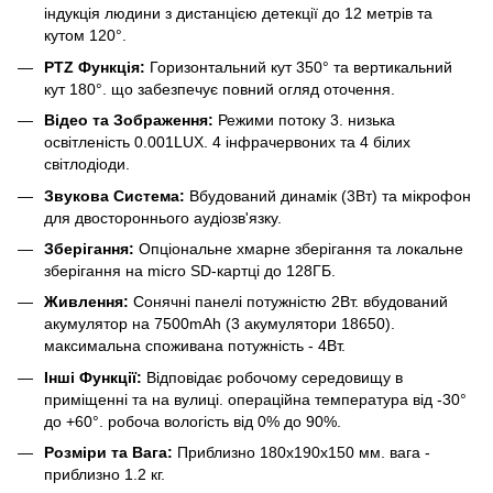
індукція людини з дистанцією детекції до 12 метрів та
кутом 120°.
PTZ Функція:
Горизонтальний кут 350° та вертикальний
кут 180°. що забезпечує повний огляд оточення.
Відео та Зображення:
Режими потоку 3. низька
освітленість 0.001LUX. 4 інфрачервоних та 4 білих
світлодіоди.
Звукова Система:
Вбудований динамік (3Вт) та мікрофон
для двостороннього аудіозв'язку.
Зберігання:
Опціональне хмарне зберігання та локальне
зберігання на micro SD-картці до 128ГБ.
Живлення:
Сонячні панелі потужністю 2Вт. вбудований
акумулятор на 7500mAh (3 акумулятори 18650).
максимальна споживана потужність - 4Вт.
Інші Функції:
Відповідає робочому середовищу в
приміщенні та на вулиці. операційна температура від -30°
до +60°. робоча вологість від 0% до 90%.
Розміри та Вага:
Приблизно 180x190x150 мм. вага -
приблизно 1.2 кг.