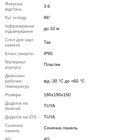
Фокусна
3.6
відстань
Кут огляду
86°
Інфрачервоне
до 10 м
підсвічування
Слот для карт
Так
памяти
Класс защиты
IP65
Материал
Пластик
корпусу
Диапозон
рабочих
від -30 °C до +60 °C
температур
Розміри
180x190x150
Додаток на
TUYA
Android
Додаток на iOS
TUYA
Сонячна
Сонячна панель
панель
4G
4G