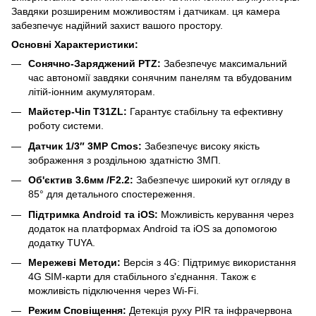
Завдяки розширеним можливостям і датчикам. ця камера
забезпечує надійний захист вашого простору.
Основні Характеристики:
Сонячно-Заряджений PTZ:
Забезпечує максимальний
час автономії завдяки сонячним панелям та вбудованим
літій-іонним акумуляторам.
Майстер-Чіп T31ZL:
Гарантує стабільну та ефективну
роботу системи.
Датчик 1/3″ 3MP Cmos:
Забезпечує високу якість
зображення з роздільною здатністю 3МП.
Об'єктив 3.6мм /F2.2:
Забезпечує широкий кут огляду в
85° для детального спостереження.
Підтримка Android та iOS:
Можливість керування через
додаток на платформах Android та iOS за допомогою
додатку TUYA.
Мережеві Методи:
Версія з 4G: Підтримує використання
4G SIM-карти для стабільного з'єднання. Також є
можливість підключення через Wi-Fi.
Режим Сповіщення:
Детекція руху PIR та інфрачервона