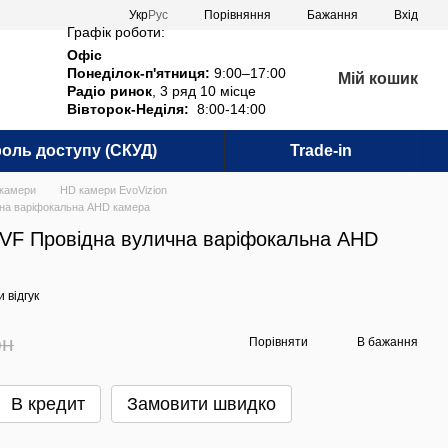
Порівняння
Укр
Рус
Бажання
Вхід
Графік роботи:
Офіс
Понеділок-п'ятниця:
9:00–17:00
Мій кошик
Радіо ринок
, 3 ряд 10 місце
Вівторок-Неділя:
8:00-14:00
оль доступу (СКУД)
Trade-in
камери
HD камери EvoVizion
чна варіфокальна AHD камера
0VF Провідна вулична варіфокальна AHD
 відгук
рн
Порівняти
В бажання
В кредит
Замовити швидко