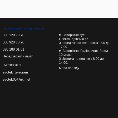
Контактна інформація
066 120 70 70
м. Запоріжжя вул.
Олександрівська 65
068 920 70 70
З понеділка по п'ятницю з 9:00 до
17:00
098 188 01 01
м. Запоріжжя. Радіо ринок, 3 ряд
10 місце
Передзвонити вам?
З вівторка по неділю з 8:00 до
14:00.
0981880101
Мапа проїзду
evotek_telegram
evotek05@ukr.net