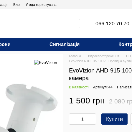
мація
Блог
Угода користувача
066 120 70 70
фони
Сигналізація
Контр
Головна
Відеоспостереження
HD 
EvoVizion AHD-915-100VF Провідна вули
EvoVizion AHD-915-10
камера
В наявності
Артикул: 44
Написати
1 500 грн
2 080 г
Купити