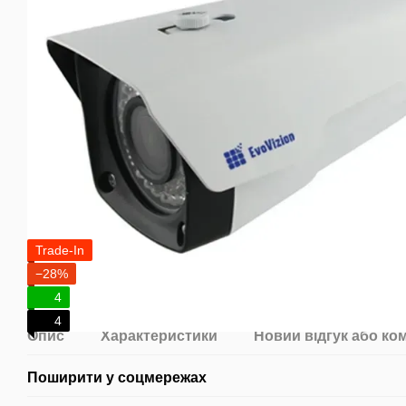
Trade-In
−28%
4
4
Опис
Характеристики
Новий відгук або ко
Поширити у соцмережах