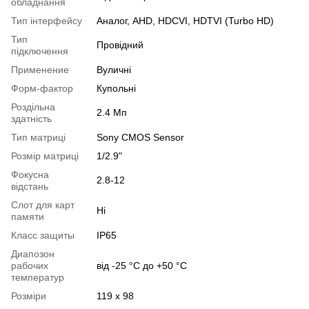
обладнання
Тип інтерфейсу
Аналог, AHD, HDCVI, HDTVI (Turbo HD)
Тип
Провідний
підключення
Применение
Вуличні
Форм-фактор
Купольні
Роздільна
2.4 Мп
здатність
Тип матриці
Sony CMOS Sensor
Розмір матриці
1/2.9"
Фокусна
2.8-12
відстань
Слот для карт
Ні
памяти
Класс защиты
IP65
Диапозон
рабочих
від -25 °C до +50 °C
температур
Розміри
119 x 98