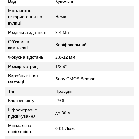
Вид
Купольні
Можливість
використання на
Нема
вулиці
Роздільна здатність
2.4 Мп
Об'єктив в
Варіфокальний
комплекті
Фокусна відстань
2.8-12 мм
Розмір матриці
1/2.9"
Виробник і тип
Sony CMOS Sensor
матриці
Тип
Провідні
Клас захисту
IP66
Інфрачервоне
до 30 м
підсвічування
Мінімальна
0.01 Люкс
освітленість