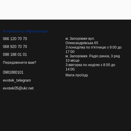
Контактна інформація
066 120 70 70
м. Запоріжжя вул.
Олександрівська 65
068 920 70 70
З понеділка по п'ятницю з 9:00 до
17:00
098 188 01 01
м. Запоріжжя. Радіо ринок, 3 ряд
10 місце
Передзвонити вам?
З вівторка по неділю з 8:00 до
14:00.
0981880101
Мапа проїзду
evotek_telegram
evotek05@ukr.net