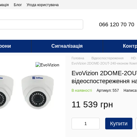
мація
Блог
Угода користувача
066 120 70 70
фони
Сигналізація
Контр
Головна
Відеоспостереження
HD 
EvoVizion 2DOME-2OUT-240-економ Компл
EvoVizion 2DOME-2OU
відеоспостереження н
В наявності
Артикул: 557
Написат
11 539 грн
Купити