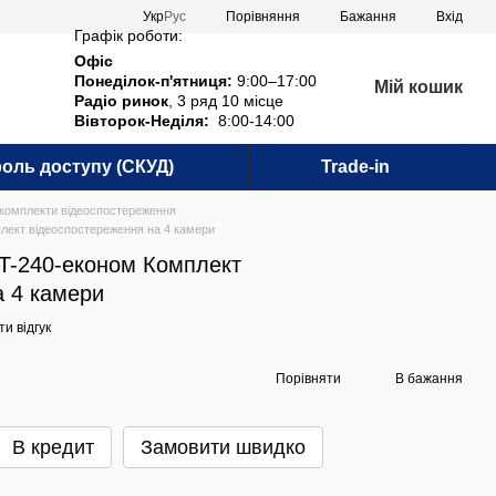
Порівняння
Укр
Рус
Бажання
Вхід
Графік роботи:
Офіс
Понеділок-п'ятниця:
9:00–17:00
Мій кошик
Радіо ринок
, 3 ряд 10 місце
Вівторок-Неділя:
8:00-14:00
оль доступу (СКУД)
Trade-in
комплекти відеоспостереження
ект відеоспостереження на 4 камери
T-240-економ Комплект
а 4 камери
и відгук
Порівняти
В бажання
В кредит
Замовити швидко