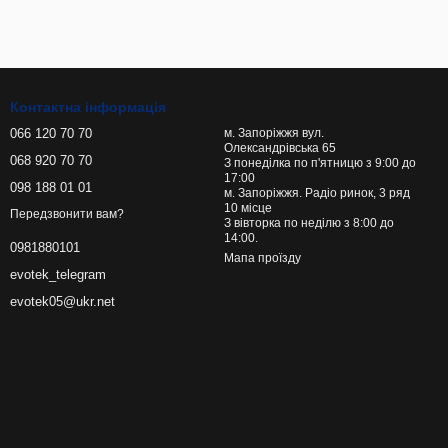
Контактна інформація
066 120 70 70
м. Запоріжжя вул.
Олександрівська 65
068 920 70 70
З понеділка по п'ятницю з 9:00 до
17:00
098 188 01 01
м. Запоріжжя. Радіо ринок, 3 ряд
10 місце
Передзвонити вам?
З вівторка по неділю з 8:00 до
14:00.
0981880101
Мапа проїзду
evotek_telegram
evotek05@ukr.net