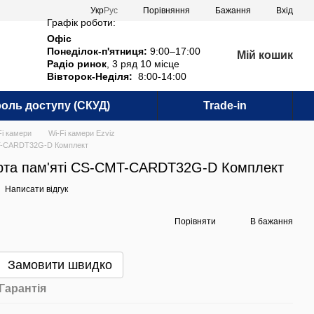
Порівняння
Укр
Рус
Бажання
Вхід
Графік роботи:
Офіс
Понеділок-п'ятниця:
9:00–17:00
Мій кошик
Радіо ринок
, 3 ряд 10 місце
Вівторок-Неділя:
8:00-14:00
оль доступу (СКУД)
Trade-in
Fi камери
Wi-Fi камери Ezviz
MT-CARDT32G-D Комплект
арта пам'яті CS-CMT-CARDT32G-D Комплект
Написати відгук
Порівняти
В бажання
Замовити швидко
Гарантія