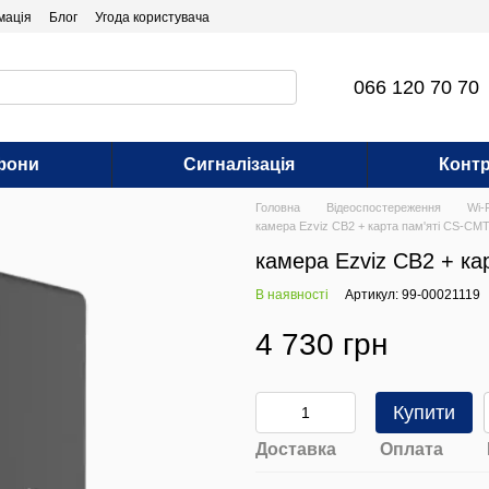
мація
Блог
Угода користувача
066 120 70 70
фони
Сигналізація
Контр
Головна
Відеоспостереження
Wi-
камера Ezviz CB2 + карта пам'яті CS-C
камера Ezviz CB2 + к
В наявності
Артикул: 99-00021119
4 730 грн
Купити
Доставка
Оплата