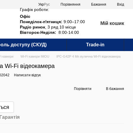
Порівняння
Укр
Рус
Бажання
Вхід
Графік роботи:
Офіс
Понеділок-п'ятниця:
9:00–17:00
Мій кошик
Радіо ринок
, 3 ряд 10 місце
Вівторок-Неділя:
8:00-14:00
оль доступу (СКУД)
Trade-in
Fi камери
Wi-Fi камери IMOU
IPC-G42P 4 Мп вулична Wi-Fi відеокамера
а Wi-Fi відеокамера
002042
Написати відгук
Порівняти
В бажання
ться
Гарантія