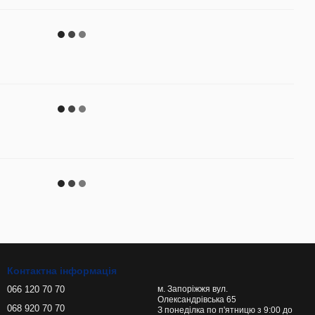
Контактна інформація
066 120 70 70
м. Запоріжжя вул.
Олександрівська 65
068 920 70 70
З понеділка по п'ятницю з 9:00 до