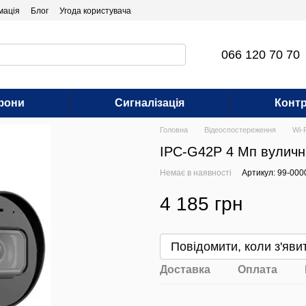
мація
Блог
Угода користувача
066 120 70 70
фони
Сигналізація
Контр
Головна
Відеоспостереження
Wi-
IPC-G42P 4 Мп вуличн
Немає в наявності
Артикул: 99-00
4 185 грн
Повідомити, коли з'яви
Доставка
Оплата