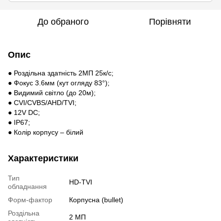
До обраного
Порівняти
Опис
● Роздільна здатність 2МП 25к/с;
● Фокус 3.6мм (кут огляду 83°);
● Видимий світло (до 20м);
● CVI/CVBS/AHD/TVI;
● 12V DC;
● IP67;
● Колір корпусу – білий
Характеристики
Тип
HD-TVI
обладнання
Форм-фактор
Корпусна (bullet)
Роздільна
2 МП