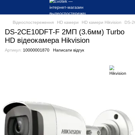
Відеоспостереження
HD камери
HD камери Hikvision
DS-2
DS-2CE10DFT-F 2МП (3.6мм) Turbo
HD відеокамера Hikvision
Артикул:
10000001870
Написати відгук