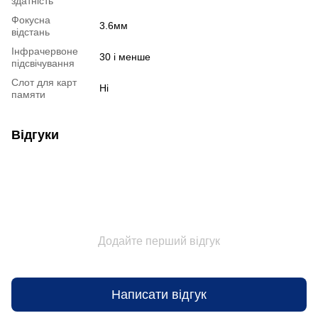
здатність
Фокусна
3.6мм
відстань
Інфрачервоне
30 і менше
підсвічування
Слот для карт
Ні
памяти
Відгуки
Додайте перший відгук
Написати відгук