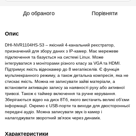
До обраного
Порівняти
Опис
DHI-NVR1104HS-S3 – якісний 4-канальний реєстратор,
призначений для збору даних з IP-камер. Має мережеве
підключення та базується на системі Linux. Може
інтегруватися з моніторами різного класу за VGA та HDMI.
Підтримує якість відеокамер до 8 мегапікселів. Є функція
мультиекранного режиму, а також детальна компресія, яка не
стискає якість. Можна не записувати зайві матеріали, а
встановити активацію запису за наявності руху або активної
тривозі. Також є таймер включення та ручне керування.
Зберігаються відео на диск 8Тб, якого вистачить великі об’єми
інформації. Окремо є USB-порти та виходи для двосторонньої
передачі аудіо. Можна записувати звук із камер і
налагоджувати зворотний зв'язок через динамік.
Характеристики