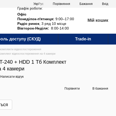
Порівняння
Укр
Рус
Бажання
Вхід
Графік роботи:
Офіс
Понеділок-п'ятниця:
9:00–17:00
Мій кошик
Радіо ринок
, 3 ряд 10 місце
Вівторок-Неділя:
8:00-14:00
оль доступу (СКУД)
Trade-in
комплекти відеоспостереження
омплект відеоспостереження на 4 камери
-240 + HDD 1 Тб Комплект
а 4 камери
Написати відгук
Порівняти
В бажання
ться