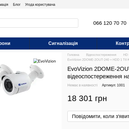
мація
Блог
Угода користувача
066 120 70 70
фони
Сигналізація
Контр
Головна
Відеоспостереження
HD 
EvoVizion 2DOME-2OUT-240 + HDD 1 Тб К
EvoVizion 2DOME-2OUT
відеоспостереження н
Немає в наявності
Артикул: 1001
18 301 грн
Повідомити, коли з'яви