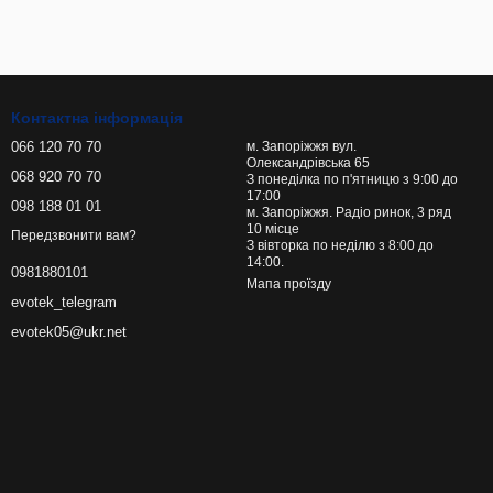
Контактна інформація
066 120 70 70
м. Запоріжжя вул.
Олександрівська 65
068 920 70 70
З понеділка по п'ятницю з 9:00 до
17:00
098 188 01 01
м. Запоріжжя. Радіо ринок, 3 ряд
10 місце
Передзвонити вам?
З вівторка по неділю з 8:00 до
14:00.
0981880101
Мапа проїзду
evotek_telegram
evotek05@ukr.net