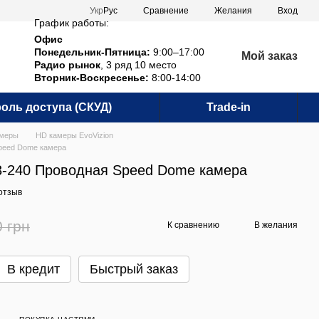
Сравнение
Укр
Рус
Желания
Вход
График работы:
Офис
Понедельник-Пятница:
9:00–17:00
Мой заказ
Радио рынок
, 3 ряд 10 место
Вторник-Воскресенье:
8:00-14:00
оль доступа (СКУД)
Trade-in
амеры
HD камеры EvoVizion
Speed Dome камера
3-240 Проводная Speed Dome камера
отзыв
0 грн
К сравнению
В желания
В кредит
Быстрый заказ