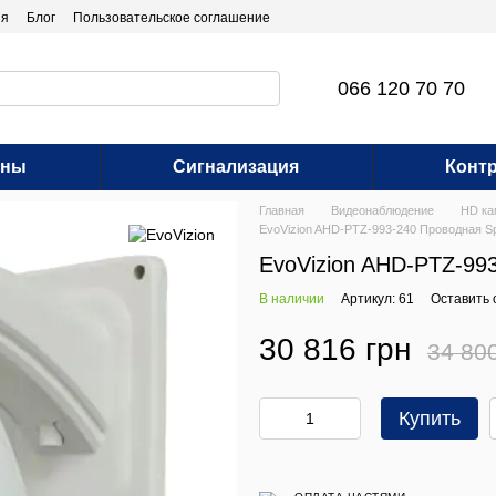
ия
Блог
Пользовательское соглашение
066 120 70 70
оны
Сигнализация
Контр
Главная
Видеонаблюдение
HD к
EvoVizion AHD-PTZ-993-240 Проводная 
EvoVizion AHD-PTZ-99
В наличии
Артикул: 61
Оставить 
30 816 грн
34 80
Купить