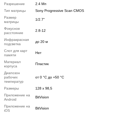
Разрешение
2.4 Мп
Тип матрицы
Sony Progressive Scan CMOS
Размер
1/2.7"
матрицы
Фокусное
2.8-12
расстояние
Инфракрасная
до 20 м
подсветка
Слот для карт
Нет
памяти
Материал
Пластик
корпуса
Диапозон
рабочих
от 0 °C до +50 °C
температур
Размеры
128 x 98,5
Приложение на
BitVision
Android
Приложение на
BitVision
iOS