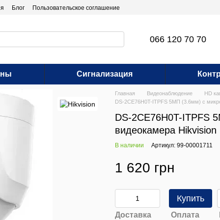
ия
Блог
Пользовательское соглашение
066 120 70 70
оны
Сигнализация
Контр
Главная
Видеонаблюдение
HD к
DS-2CE76H0T-ITPFS 5МП (3.6мм) с микро
DS-2CE76H0T-ITPFS 5
видеокамера Hikvision
В наличии
Артикул: 99-00001711
1 620 грн
Купить
Доставка
Оплата