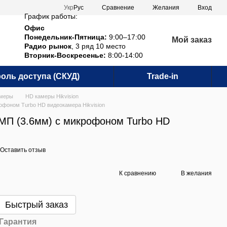
Сравнение
Укр
Рус
Желания
Вход
График работы:
Офис
Понедельник-Пятница:
9:00–17:00
Мой заказ
Радио рынок
, 3 ряд 10 место
Вторник-Воскресенье:
8:00-14:00
оль доступа (СКУД)
Trade-in
амеры
HD камеры Hikvision
фоном Turbo HD видеокамера Hikvision
МП (3.6мм) с микрофоном Turbo HD
Оставить отзыв
К сравнению
В желания
Быстрый заказ
Гарантия