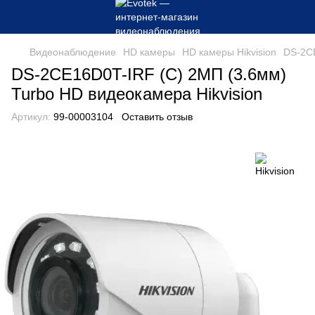
Видеонаблюдение
HD камеры
HD камеры Hikvision
DS-2CE
DS-2CE16D0T-IRF (C) 2МП (3.6мм)
Turbo HD видеокамера Hikvision
Артикул:
99-00003104
Оставить отзыв