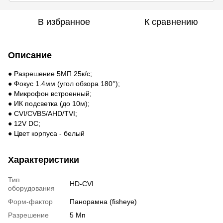
В избранное
К сравнению
Описание
● Разрешение 5МП 25к/с;
● Фокус 1.4мм (угол обзора 180°);
● Микрофон встроенный;
● ИК подсветка (до 10м);
● CVI/CVBS/AHD/TVI;
● 12V DC;
● Цвет корпуса - белый
Характеристики
Тип
HD-CVI
оборудования
Форм-фактор
Панорамна (fisheye)
Разрешение
5 Мп