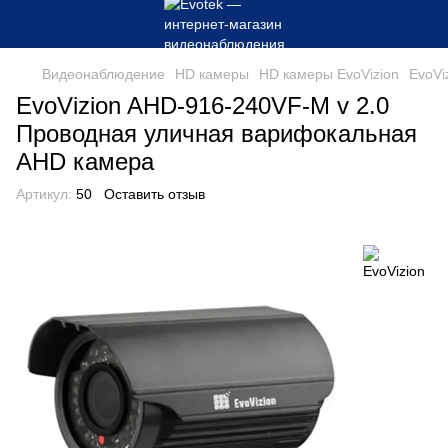
Видеонаблюдение
HD камеры
HD камеры EvoVizion
EvoVi
EvoVizion AHD-916-240VF-M v 2.0
Проводная уличная варифокальная
AHD камера
Артикул:
50
Оставить отзыв