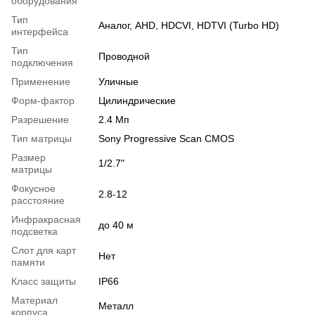
оборудования
Тип
Аналог, AHD, HDCVI, HDTVI (Turbo HD)
интерфейса
Тип
Проводной
подключения
Применение
Уличные
Форм-фактор
Цилиндрические
Разрешение
2.4 Мп
Тип матрицы
Sony Progressive Scan CMOS
Размер
1/2.7"
матрицы
Фокусное
2.8-12
расстояние
Инфракрасная
до 40 м
подсветка
Слот для карт
Нет
памяти
Класс защиты
IP66
Материал
Металл
корпуса