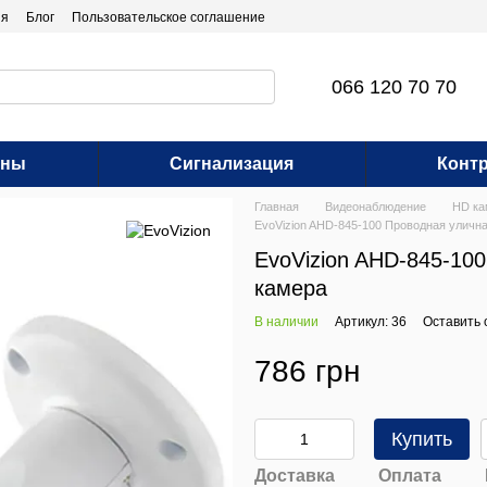
ия
Блог
Пользовательское соглашение
066 120 70 70
оны
Сигнализация
Контр
Главная
Видеонаблюдение
HD к
EvoVizion AHD-845-100 Проводная улич
EvoVizion AHD-845-10
камера
В наличии
Артикул: 36
Оставить 
786 грн
Купить
Доставка
Оплата