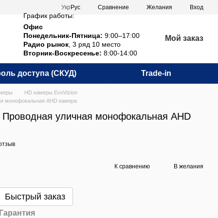
Сравнение
Укр
Рус
Желания
Вход
График работы:
Офис
Понедельник-Пятница:
9:00–17:00
Мой заказ
Радио рынок
, 3 ряд 10 место
Вторник-Воскресенье:
8:00-14:00
оль доступа (СКУД)
Trade-in
амеры
HD камеры EvoVizion
ная монофокальная AHD камера
0 Проводная уличная монофокальная AHD
отзыв
К сравнению
В желания
Быстрый заказ
Гарантия