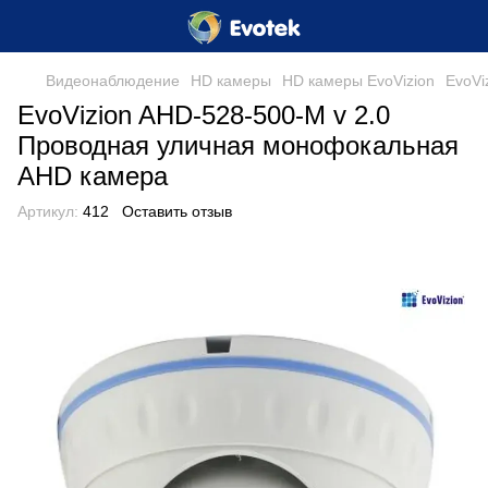
Видеонаблюдение
HD камеры
HD камеры EvoVizion
EvoVi
EvoVizion AHD-528-500-M v 2.0
Проводная уличная монофокальная
AHD камера
Артикул:
412
Оставить отзыв