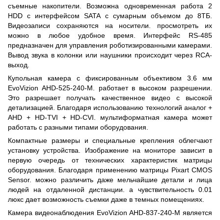
съемные накопители. Возможна одновременная работа 2
HDD с интерфейсом SATA с сумарным объемом до 8ТБ.
Видеозаписи сохраняются на носители. просмотреть их
можно в любое удобное время. Интерфейс RS-485
предназначен для управления роботизированными камерами.
Вывод звука в колонки или наушники происходит через RCA-
выход.
Купольная камера с фиксированным объективом 3.6 мм
EvoVizion AHD-525-240-M. работает в высоком разрешении.
Это разрешает получать качественное видео с высокой
детализацией. Благодаря использованию технологий аналог +
AHD + HD-TVI + HD-CVI. мультиформатная камера может
работать с разными типами оборудования.
Компактные размеры и специальные крепления облегчают
установку устройства. Изображение на мониторе зависит в
первую очередь от технических характеристик матрицы
оборудования. Благодаря применению матрицы Pixart CMOS
Sensor. можно различить даже мельчайшие детали и лица
людей на отдаленной дистанции. а чувствительность 0.01
люкс дает возможность съемки даже в темных помещениях.
Камера видеонаблюдения EvoVizion AHD-837-240-M является